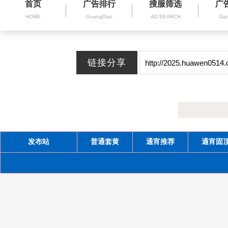
首页
广告排行
搜服筛选
广
HOME
GuangGao
AD SEARCH
Gam
发布站
普通套黄
通宵推荐
通宵固