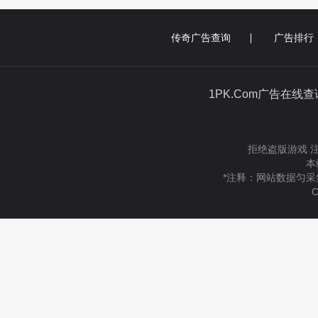
传奇广告查询
广告排行
1PK.Com广告在线
拒绝盗版游戏 
本
*注释：网站数据匀采
C