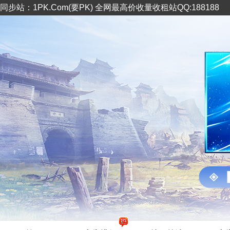
同步站：1PK.Com(要PK) 全网最高价收量收租站QQ:188188