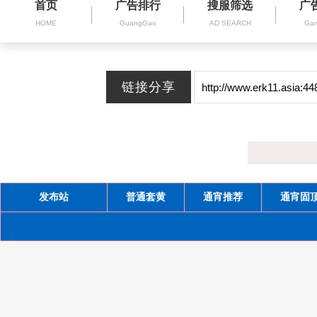
首页
广告排行
搜服筛选
广
HOME
GuangGao
AD SEARCH
Gam
发布站
普通套黄
通宵推荐
通宵固