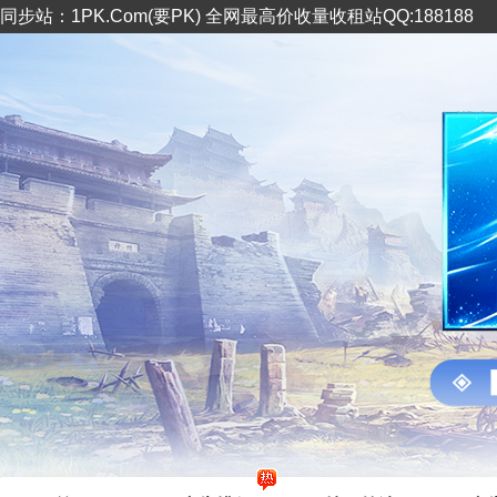
同步站：1PK.Com(要PK) 全网最高价收量收租站QQ:188188