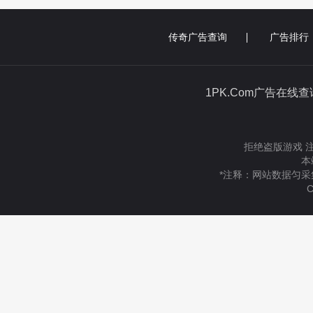
传奇广告查询
广告排行
1PK.Com广告在线
拒绝盗版游戏 
本
*注释：网站数据匀采
C