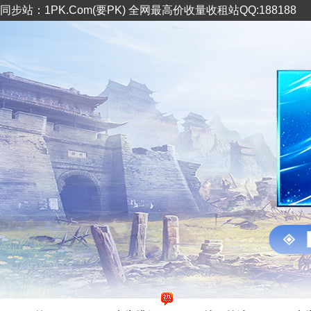
同步站：1PK.Com(要PK) 全网最高价收量收租站QQ:188188