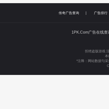
传奇广告查询
广告排行
1PK.Com广告在线
拒绝盗版游戏 
本
*注释：网站数据匀采
C