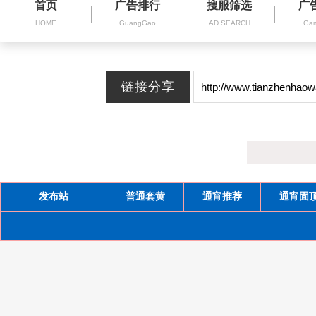
首页
广告排行
搜服筛选
广
HOME
GuangGao
AD SEARCH
Gam
发布站
普通套黄
通宵推荐
通宵固