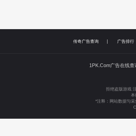
传奇广告查询
广告排行
1PK.Com广告在线
拒绝盗版游戏 
本
*注释：网站数据匀采
C