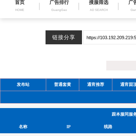
首页
广告排行
搜服筛选
广
HOME
GuangGao
AD SEARCH
Gam
发布站
普通套黄
通宵推荐
通宵固
跟本服同服务器(
名称
IP
线路