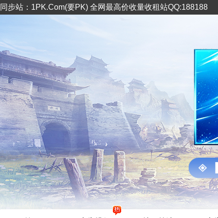
同步站：1PK.Com(要PK) 全网最高价收量收租站QQ:188188