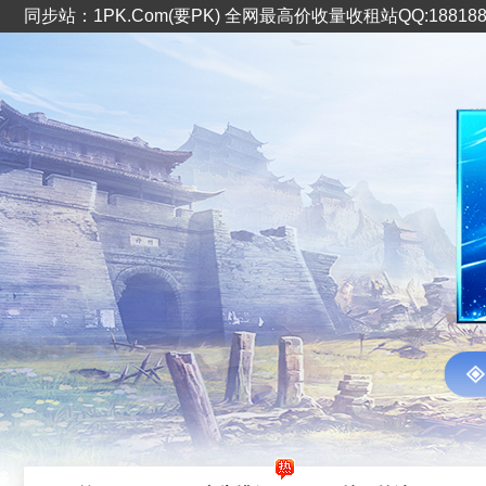
同步站：1PK.Com(要PK) 全网最高价收量收租站QQ:1881