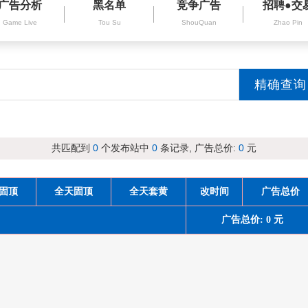
广告分析
黑名单
竞争广告
招聘●交
Game Live
Tou Su
ShouQuan
Zhao Pin
共匹配到
0
个发布站中
0
条记录, 广告总价:
0
元
固顶
全天固顶
全天套黄
改时间
广告总价
广告总价: 0 元