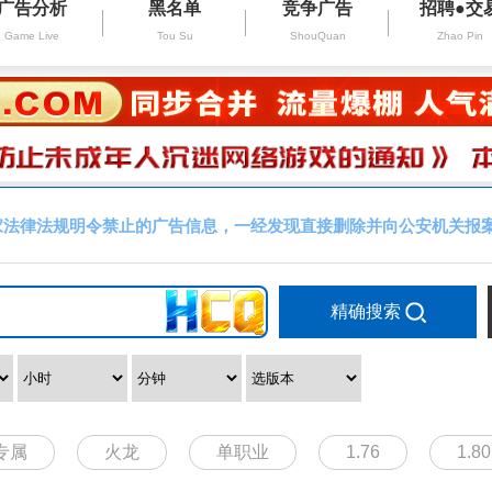
广告分析
黑名单
竞争广告
招聘●交
Game Live
Tou Su
ShouQuan
Zhao Pin
家法律法规明令禁止的广告信息，一经发现直接删除并向公安机关报
精确搜索
专属
火龙
单职业
1.76
1.80