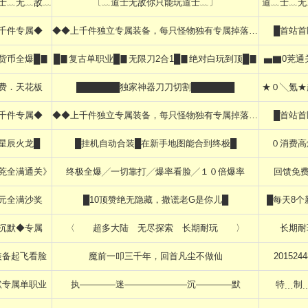
士﹏无﹏敌﹏
〔﹏道士无敌你只能玩道士﹏〕
道﹏士﹏无
千件专属◆
◆◆上千件独立专属装备，每只怪物独有专属掉落◆◆
█首站首
货币全爆█▊
█▊复古单职业█▊无限刀2合1█▊绝对白玩到顶█▊
▅▇0茺通
费．天花板
███████独家神器刀刀切割███████
★０╲氪★
千件专属◆
◆◆上千件独立专属装备，每只怪物独有专属掉落◆◆
█首站首
星辰火龙█
█挂机自动合装█在新手地图能合到终极█
０消费高
茺全满通关》
终极全爆╱一切靠打╱爆率看脸╱１０倍爆率
回馈免费
0元全满沙奖
█10顶赞绝无隐藏，撒谎老G是你儿█
█每天8个
沉默◆专属
〈 超多大陆 无尽探索 长期耐玩 〉
长期耐
装备起飞看脸
魔前一叩三千年，回首凡尘不做仙
2015244
默专属单职业
执————迷———————沉————默
特﹍制