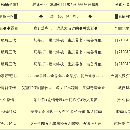
+666全靠打
攻速+666.爆率+888.极品+999 急速超爽
分币不要
新服一区█
◆ 终、级、好、打、 ◆
█充值可
充◆◆霸服
疯狂爆率→→你从未玩过的◆独家版◆
全靠水平
一服玩三代
一切靠打╲屠龙终极╲生态养老╲装备保值
群21361
一服玩三代
一切靠打╲屠龙终极╲生态养老╲装备保值
群21361
一服玩三代
一切靠打╲屠龙终极╲生态养老╲装备保值
群21361
独家新玩法灬
灬灬全靠脸灬全靠爆灬全靠打灬简单粗暴灬灬
专属╲微变
金庸群侠传
完整武侠剧情体系，各大武林秘境、江湖奇遇全新设计
武侠世
一区[剧情]
家巨作●剧情专属●一切靠打●散人追梦
【永久保
小怪爆终极
·完美原创团队-千人在线-物价保值-散人吃肉
吃肉天
零充→起飞
０充全图★无限刷怪★无限鞭尸★疯狂刀速
纯免费·