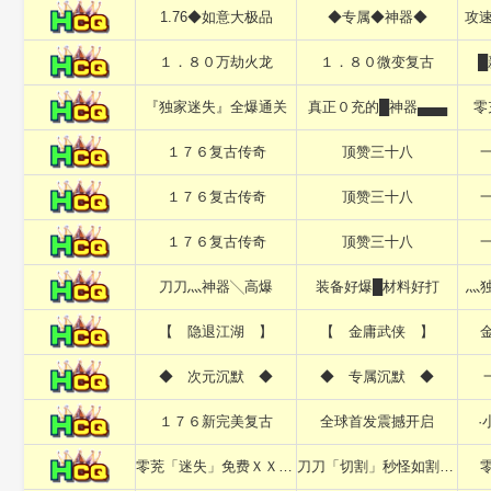
1.76◆如意大极品
◆专属◆神器◆
攻速
１．８０万劫火龙
１．８０微变复古
█
『独家迷失』全爆通关
真正０充的█神器▄▄▄
零
１７６复古传奇
顶赞三十八
１７６复古传奇
顶赞三十八
１７６复古传奇
顶赞三十八
刀刀灬神器╲高爆
装备好爆█材料好打
灬
【 隐退江湖 】
【 金庸武侠 】
◆ 次元沉默 ◆
◆ 专属沉默 ◆
１７６新完美复古
全球首发震撼开启
·
零茺「迷失」免费ＸＸＸＸＸ
刀刀「切割」秒怪如割草ＸＸ