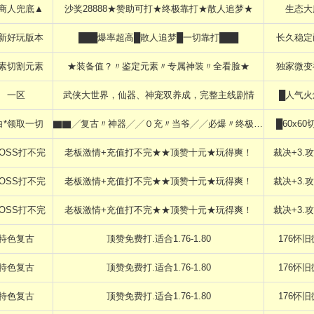
商人兜底▲
沙奖28888★赞助可打★终极靠打★散人追梦★
生态大
新好玩版本
███爆率超高█散人追梦█一切靠打███
长久稳定
素切割元素
★装备值？〃鉴定元素〃专属神装〃全看脸★
独家微变
一区
武侠大世界，仙器、神宠双养成，完整主线剧情
█人气火
白*领取一切
▇▇╱复古〃神器╱╱０充〃当爷╱╱必爆〃终极▇▇
█60x60
BOSS打不完
老板激情+充值打不完★★顶赞十元★玩得爽！
裁决+3.攻
BOSS打不完
老板激情+充值打不完★★顶赞十元★玩得爽！
裁决+3.攻
BOSS打不完
老板激情+充值打不完★★顶赞十元★玩得爽！
裁决+3.攻
特色复古
顶赞免费打.适合1.76-1.80
176怀
特色复古
顶赞免费打.适合1.76-1.80
176怀
特色复古
顶赞免费打.适合1.76-1.80
176怀