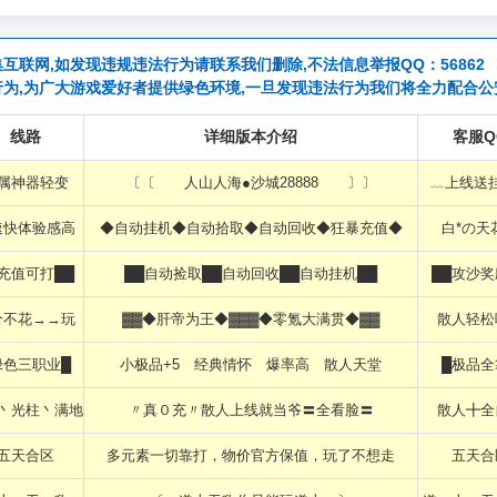
互联网,如发现违规违法行为请联系我们删除,不法信息举报QQ：56862
行为,为广大游戏爱好者提供绿色环境,一旦发现违法行为我们将全力配合公
线路
详细版本介绍
客服Q
属神器轻变
〔〔 人山人海●沙城28888 〕〕
﹏上线送
速快体验感高
◆自动挂机◆自动拾取◆自动回收◆狂暴充值◆
白*の天
█充值可打██
██自动捡取██自动回收██自动挂机██
██攻沙奖
分不花→→玩
▓▓◆肝帝为王◆▓▓▓◆零氪大满贯◆▓▓
散人轻松
绿色三职业█
ゞ小极品+5ゞ经典情怀ゞ爆率高ゞ散人天堂ゞ
█极品全
丶光柱丶满地
〃真０充〃散人上线就当爷〓全看脸〓
散人╋全
五天合区
多元素一切靠打，物价官方保值，玩了不想走
五天合