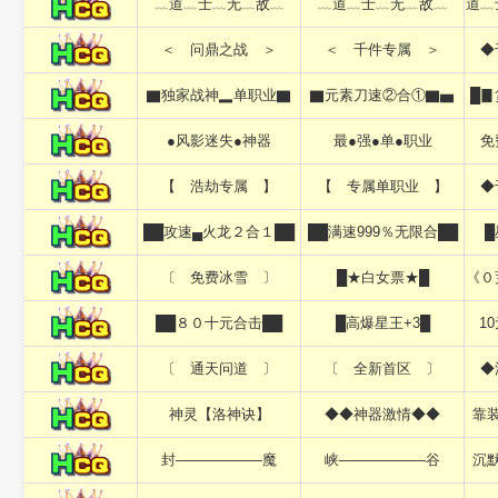
﹏道﹏士﹏无﹏敌﹏
﹏道﹏士﹏无﹏敌﹏
道﹏
＜ 问鼎之战 ＞
＜ 千件专属 ＞
◆
▇独家战神▂单职业▇
▇元素刀速②合①▇▅
█▊
●风影迷失●神器
最●强●单●职业
免
【 浩劫专属 】
【 专属单职业 】
◆
██攻速▄火龙２合１██
██满速999％无限合██
█
〔 免费冰雪 〕
█★白女票★█
《０
██８０十元合击██
█高爆星王+3█
1
〔 通天问道 〕
〔 全新首区 〕
◆
神灵【洛神诀】
◆◆神器激情◆◆
靠
封——————魔
峡——————谷
沉