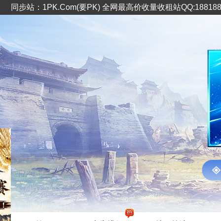
同步站：1PK.Com(要PK) 全网最高价收量收租站QQ:1881