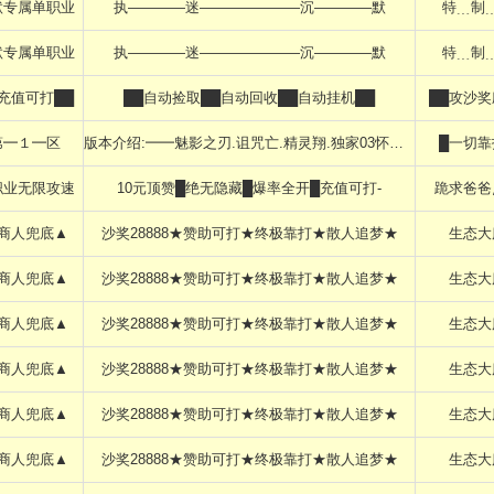
默专属单职业
执————迷———————沉————默
特﹍制
默专属单职业
执————迷———————沉————默
特﹍制
█充值可打██
██自动捡取██自动回收██自动挂机██
██攻沙奖
第━１━区
版本介绍:━━魅影之刃.诅咒亡.精灵翔.独家03怀旧━━
█一切靠
职业无限攻速
10元顶赞█绝无隐藏█爆率全开█充值可打-
跪求爸爸
商人兜底▲
沙奖28888★赞助可打★终极靠打★散人追梦★
生态大
商人兜底▲
沙奖28888★赞助可打★终极靠打★散人追梦★
生态大
商人兜底▲
沙奖28888★赞助可打★终极靠打★散人追梦★
生态大
商人兜底▲
沙奖28888★赞助可打★终极靠打★散人追梦★
生态大
商人兜底▲
沙奖28888★赞助可打★终极靠打★散人追梦★
生态大
商人兜底▲
沙奖28888★赞助可打★终极靠打★散人追梦★
生态大