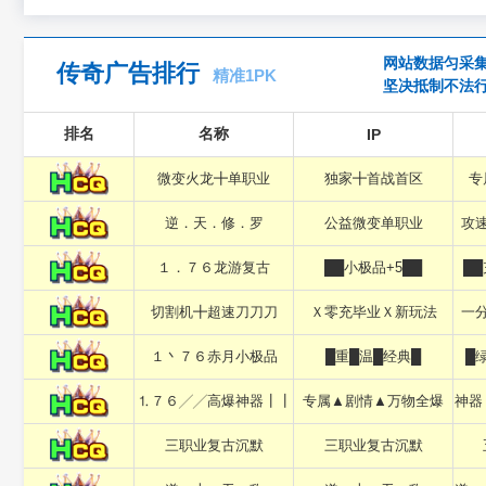
网站数据匀采集
传奇广告排行
精准1PK
坚决抵制不法
排名
名称
IP
微变火龙╋单职业
独家╋首战首区
专
逆．天．修．罗
公益微变单职业
攻
１．７６龙游复古
██小极品+5██
█
切割机╋超速刀刀刀
Ｘ零充毕业Ｘ新玩法
一
１丶７６赤月小极品
█重█温█经典█
█
⒈７６╱╱高爆神器┃┃
专属▲剧情▲万物全爆
神器
三职业复古沉默
三职业复古沉默