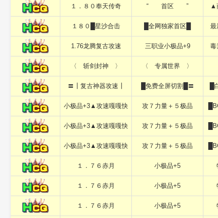
１．８０奉天传奇
“ 首区 ”
▲
１８０█星沙合击
█全网独家首区█
最
1.76龙腾复古攻速
三职业小极品+9
毒
〈 斩剑封神 〉
〈 专属世界 〉
〓┃复古神器攻速┃
█免费全屏切割█〓
█
小极品+3▲攻速嘎嘎快
攻７力量＋５极品
█
小极品+3▲攻速嘎嘎快
攻７力量＋５极品
█
小极品+3▲攻速嘎嘎快
攻７力量＋５极品
█
１．７６赤月
小极品+5
１．７６赤月
小极品+5
１．７６赤月
小极品+5