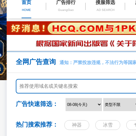
首页
广告排行
搜服筛选
HOME
GuangGao
AD SEARCH
全网广告查询
通知：严禁投放违规，不法行为等国
广告快速筛选：
热门搜索推荐：
神器
冰雪